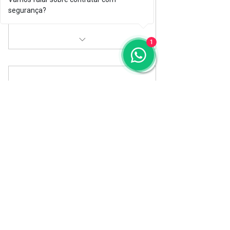
Adquira já!
segurança?
1
Dados do candidato, provas de
personalidade e conhecimentos
Planos Corporativos
0R$
R$
0
Condições Especiais para recrutamentos
maiores!
Plano Gratuito
Adquira já!